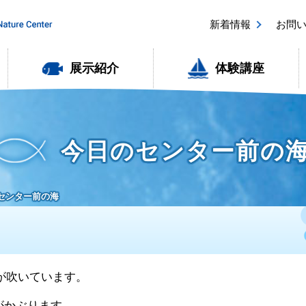
新着情報
お問
展示紹介
体験講座
今日のセンター前の
のセンター前の海
風が吹いています。
がかぶります。