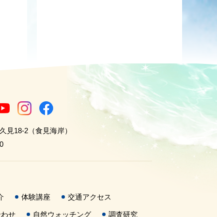
世久見18-2（食見海岸）
0
介
体験講座
交通アクセス
合わせ
自然ウォッチング
調査研究