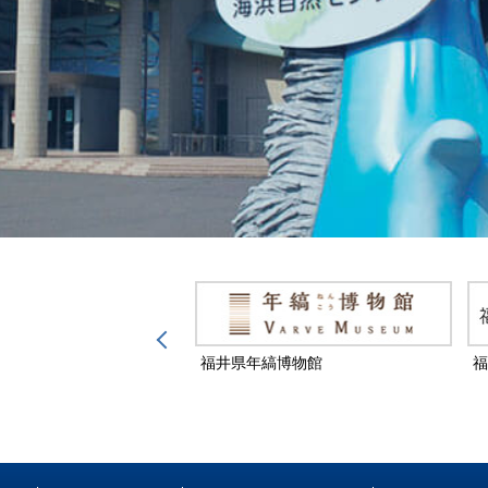
然保護センター
福井県年縞博物館
福