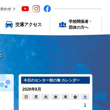
い合わせ
学校関係者・
交通アクセス
団体の方へ
海
今日のセンター前の海 カレンダー
2026年8月
日
月
火
水
木
金
土
1