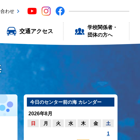
い合わせ
学校関係者・
交通アクセス
団体の方へ
海
今日のセンター前の海 カレンダー
2026年8月
日
月
火
水
木
金
土
1