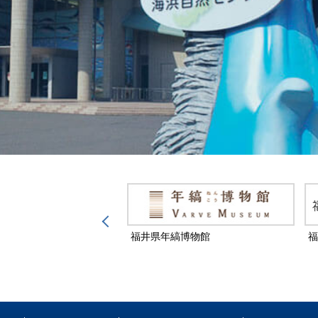
然保護センター
福井県年縞博物館
福