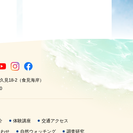
世久見18-2（食見海岸）
0
介
体験講座
交通アクセス
合わせ
自然ウォッチング
調査研究