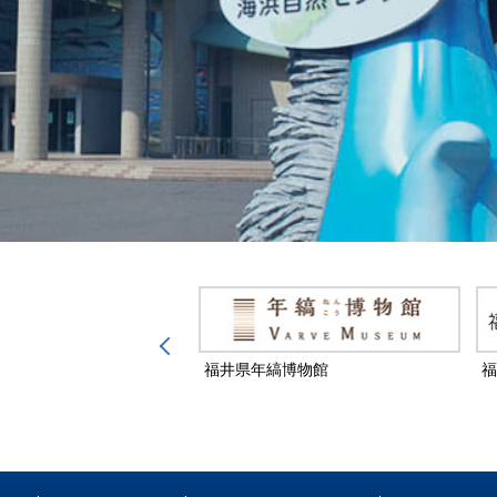
然保護センター
福井県年縞博物館
福