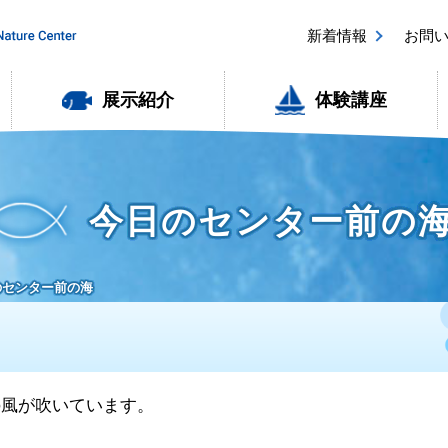
新着情報
お問
展示紹介
体験講座
今日のセンター前の
日のセンター前の海
西の風が吹いています。