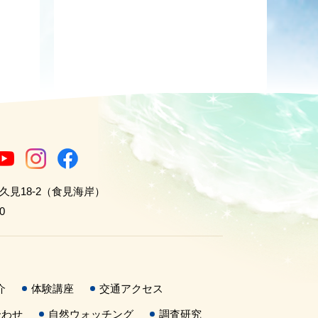
世久見18-2（食見海岸）
0
介
体験講座
交通アクセス
合わせ
自然ウォッチング
調査研究