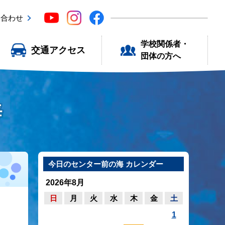
い合わせ
学校関係者・
交通アクセス
団体の方へ
海
今日のセンター前の海 カレンダー
2026年8月
日
月
火
水
木
金
土
1