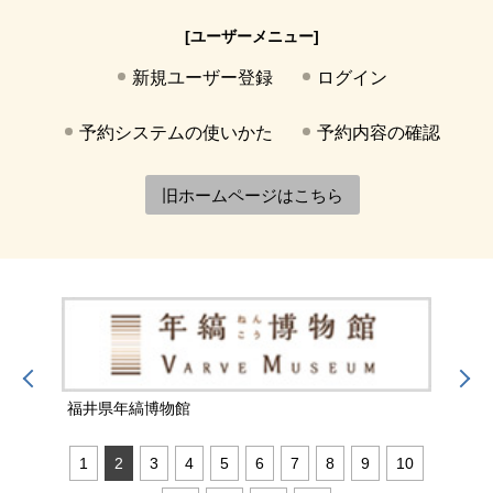
[ユーザーメニュー]
新規ユーザー登録
ログイン
予約システムの使いかた
予約内容の確認
旧ホームページはこちら
福井県年縞博物館
福井
1
2
3
4
5
6
7
8
9
10