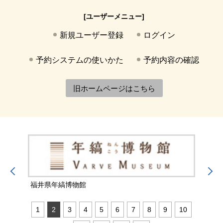
[ユーザーメニュー]
新規ユーザー登録
ログイン
予約システムの使いかた
予約内容の確認
旧ホームページはこちら
福井県年縞博物館
福井
1
2
3
4
5
6
7
8
9
10