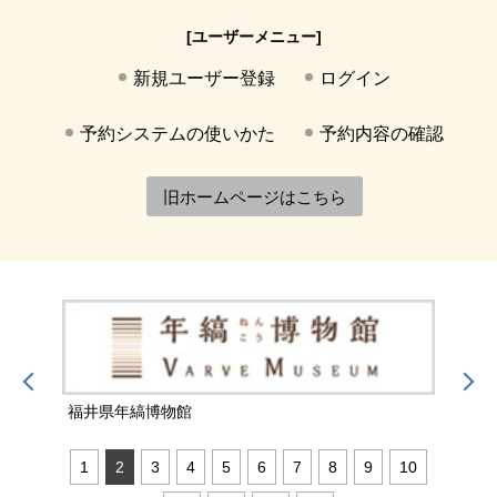
[ユーザーメニュー]
新規ユーザー登録
ログイン
予約システムの使いかた
予約内容の確認
旧ホームページはこちら
福井県年縞博物館
福井
1
2
3
4
5
6
7
8
9
10