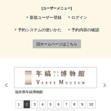
[ユーザーメニュー]
新規ユーザー登録
ログイン
予約システムの使いかた
予約内容の確認
旧ホームページはこちら
福井県年縞博物館
福井
1
2
3
4
5
6
7
8
9
10