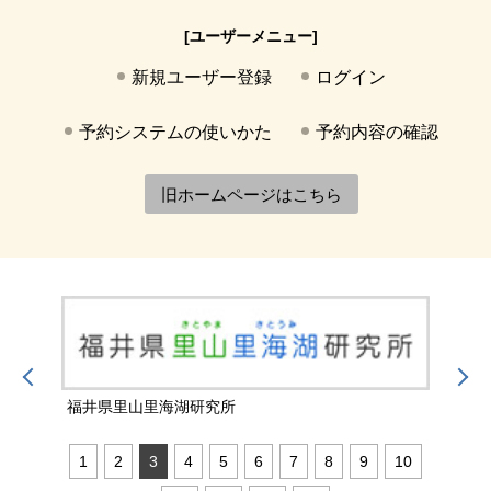
[ユーザーメニュー]
新規ユーザー登録
ログイン
予約システムの使いかた
予約内容の確認
旧ホームページはこちら
福井県里山里海湖研究所
国立
1
2
3
4
5
6
7
8
9
10