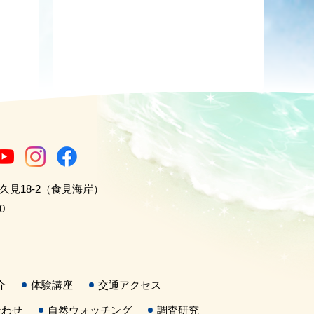
世久見18-2（食見海岸）
0
介
体験講座
交通アクセス
合わせ
自然ウォッチング
調査研究