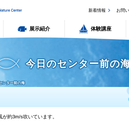
新着情報
お問
展示紹介
体験講座
今日のセンター前の
のセンター前の海
風が約3m/s吹いています。