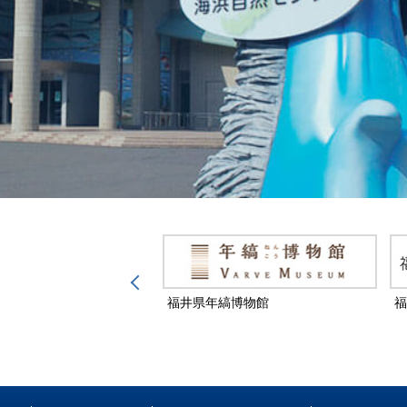
然保護センター
福井県年縞博物館
福