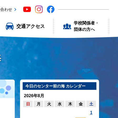
い合わせ
学校関係者・
交通アクセス
団体の方へ
海
今日のセンター前の海 カレンダー
2026年8月
日
月
火
水
木
金
土
1