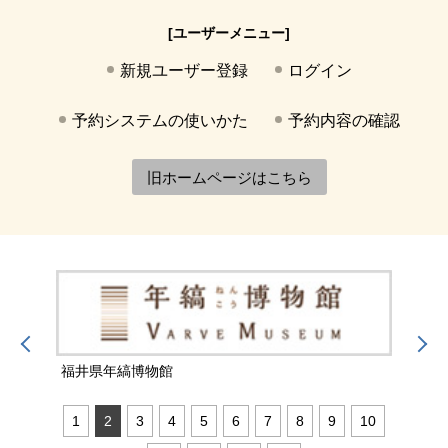
[ユーザーメニュー]
新規ユーザー登録
ログイン
予約システムの使いかた
予約内容の確認
旧ホームページはこちら
福井県年縞博物館
福井
1
2
3
4
5
6
7
8
9
10