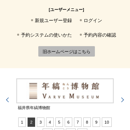
[ユーザーメニュー]
新規ユーザー登録
ログイン
予約システムの使いかた
予約内容の確認
旧ホームページはこちら
福井県年縞博物館
福井
1
2
3
4
5
6
7
8
9
10