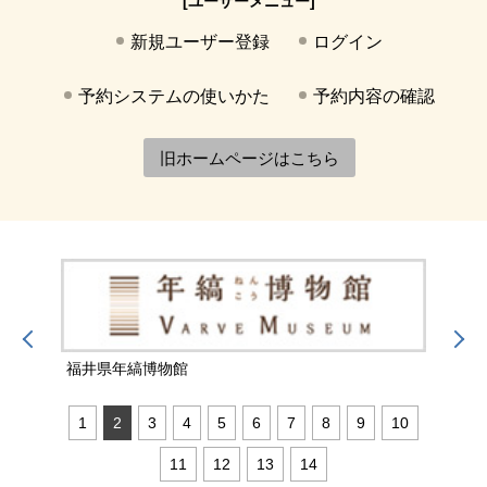
[ユーザーメニュー]
新規ユーザー登録
ログイン
予約システムの使いかた
予約内容の確認
旧ホームページはこちら
福井県年縞博物館
福井
1
2
3
4
5
6
7
8
9
10
11
12
13
14