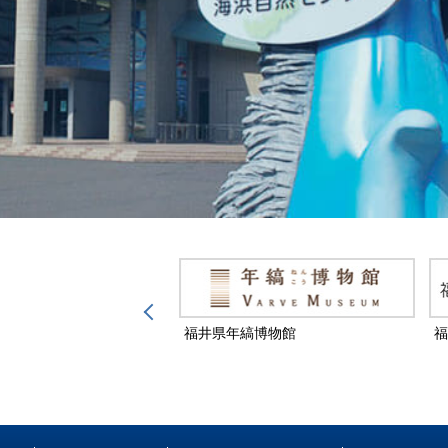
然保護センター
福井県年縞博物館
福