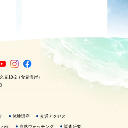
世久見18-2（食見海岸）
0
介
体験講座
交通アクセス
合わせ
自然ウォッチング
調査研究