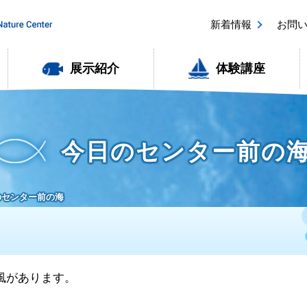
新着情報
お問
展示紹介
体験講座
今日のセンター前の
日のセンター前の海
い風があります。