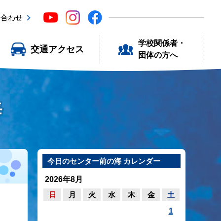
い合わせ
学校関係者・
交通アクセス
団体の方へ
海
今日のセンター前の海 カレンダー
2026年8月
日
月
火
水
木
金
土
1