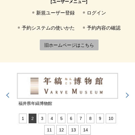
[ユーザーメニュー]
新規ユーザー登録
ログイン
予約システムの使いかた
予約内容の確認
旧ホームページはこちら
福井県年縞博物館
福井
1
2
3
4
5
6
7
8
9
10
11
12
13
14