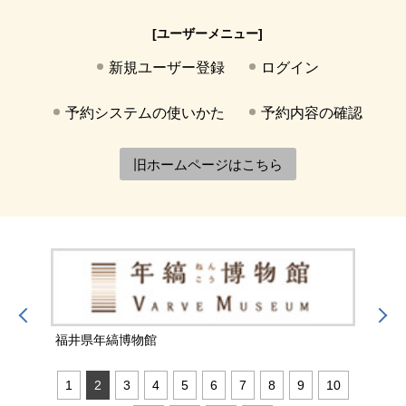
[ユーザーメニュー]
新規ユーザー登録
ログイン
予約システムの使いかた
予約内容の確認
旧ホームページはこちら
福井県年縞博物館
福井
1
2
3
4
5
6
7
8
9
10