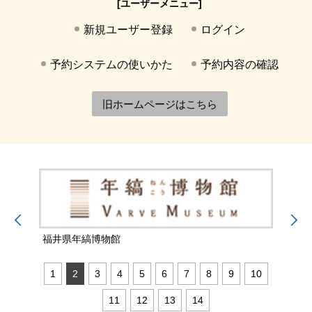
[ユーザーメニュー]
新規ユーザー登録
ログイン
予約システムの使いかた
予約内容の確認
旧ホームページはこちら
福井県年縞博物館
福井
1
2
3
4
5
6
7
8
9
10
11
12
13
14