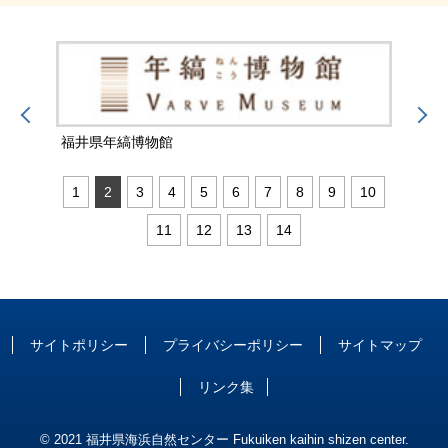
福井県年縞博物館
福井
1
2
3
4
5
6
7
8
9
10
11
12
13
14
サイトポリシー
プライバシーポリシー
サイトマップ
リンク集
© 2021 福井県海浜自然センター Fukuiken kaihin shizen center.