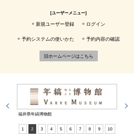
[ユーザーメニュー]
新規ユーザー登録
ログイン
予約システムの使いかた
予約内容の確認
旧ホームページはこちら
福井県年縞博物館
福井
1
2
3
4
5
6
7
8
9
10