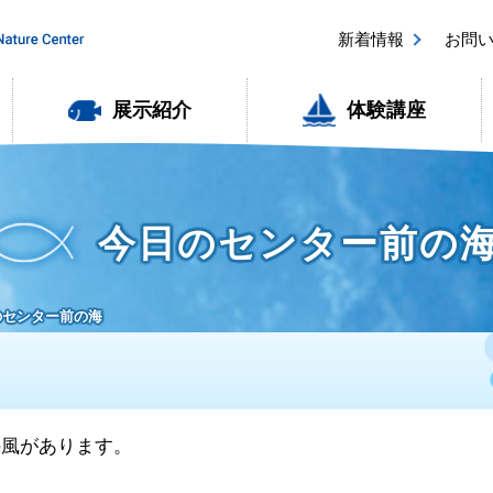
新着情報
お問
展示紹介
体験講座
今日のセンター前の
日のセンター前の海
西の風があります。