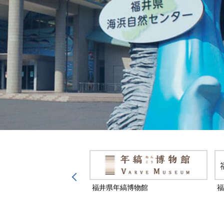
然保護センター
福井県年縞博物館
福