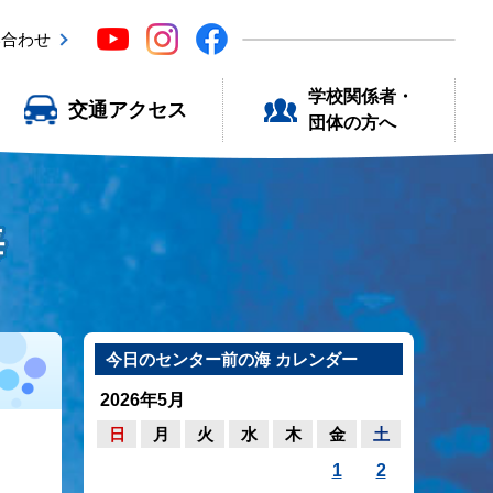
い合わせ
学校関係者・
交通アクセス
団体の方へ
海
今日のセンター前の海 カレンダー
2026年5月
日
月
火
水
木
金
土
1
2