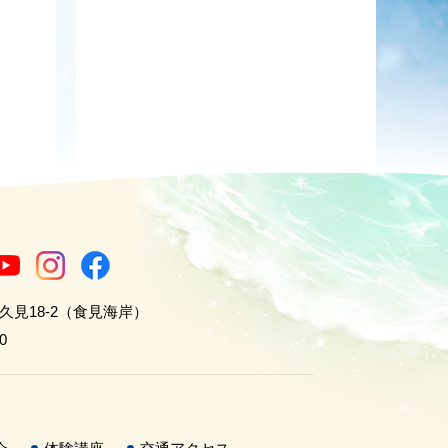
世久見18-2（食見海岸）
0