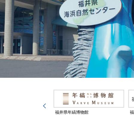
然保護センター
福井県年縞博物館
福