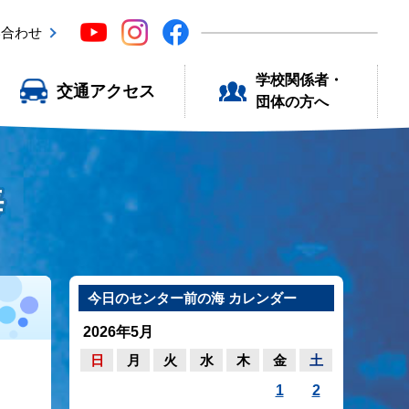
い合わせ
学校関係者・
交通アクセス
団体の方へ
海
今日のセンター前の海 カレンダー
2026年5月
日
月
火
水
木
金
土
1
2