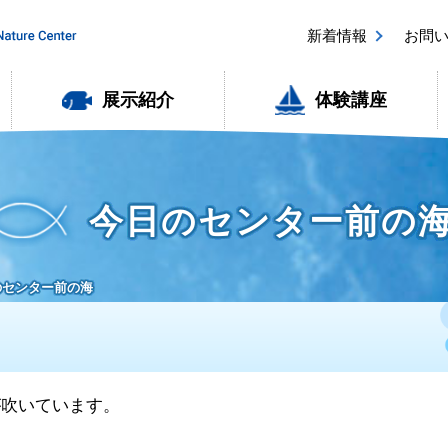
新着情報
お問
展示紹介
体験講座
今日のセンター前の
日のセンター前の海
風が吹いています。