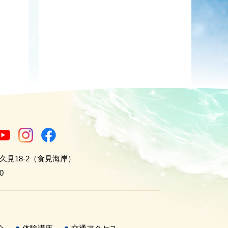
世久見18-2（食見海岸）
0