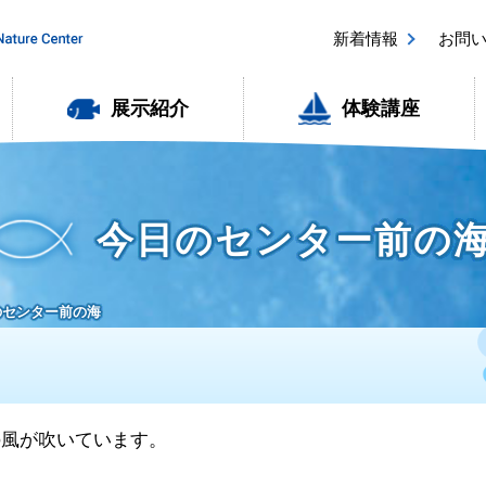
新着情報
お問
展示紹介
体験講座
今日のセンター前の
日のセンター前の海
東の風が吹いています。