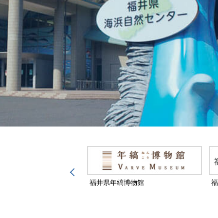
然保護センター
福井県年縞博物館
福