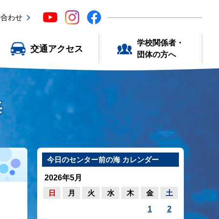
い合わせ
学校関係者・
交通アクセス
団体の方へ
海
今日のセンター前の海 カレンダー
2026年5月
日
月
火
水
木
金
土
1
2