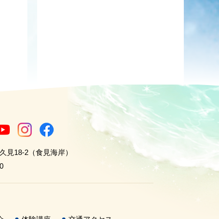
世久見18-2（食見海岸）
0