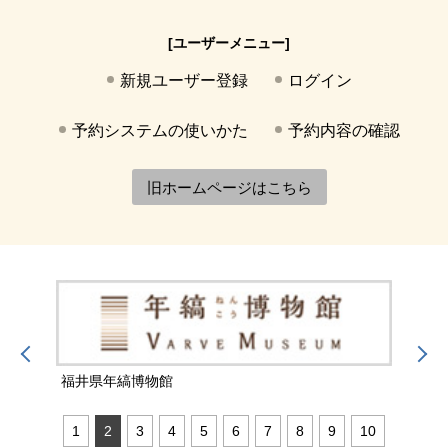
[ユーザーメニュー]
新規ユーザー登録
ログイン
予約システムの使いかた
予約内容の確認
旧ホームページはこちら
福井県年縞博物館
福井
1
2
3
4
5
6
7
8
9
10