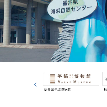
然保護センター
福井県年縞博物館
福