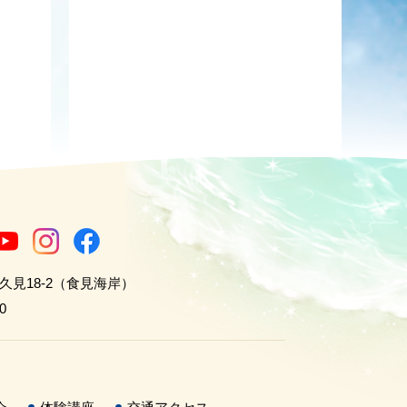
世久見18-2（食見海岸）
0