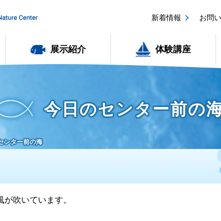
新着情報
お問
展示紹介
体験講座
今日のセンター前の
のセンター前の海
の風が吹いています。