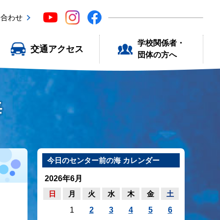
い合わせ
学校関係者・
交通アクセス
団体の方へ
海
今日のセンター前の海 カレンダー
2026年6月
日
月
火
水
木
金
土
1
2
3
4
5
6