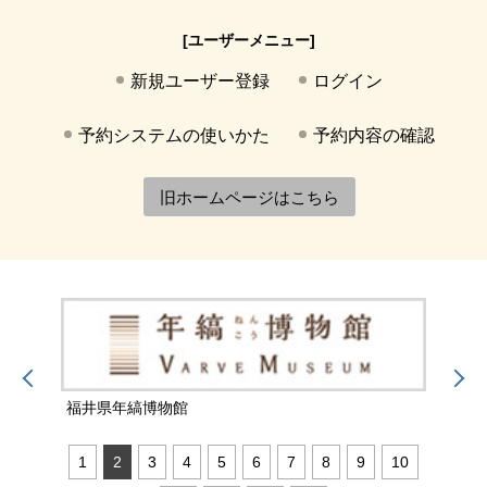
[ユーザーメニュー]
新規ユーザー登録
ログイン
予約システムの使いかた
予約内容の確認
旧ホームページはこちら
福井県年縞博物館
福井
1
2
3
4
5
6
7
8
9
10