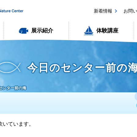
新着情報
お問
展示紹介
体験講座
今日のセンター前の
のセンター前の海
が吹いています。