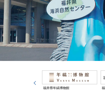
然保護センター
福井県年縞博物館
福