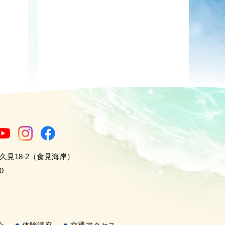
世久見18-2（食見海岸）
0