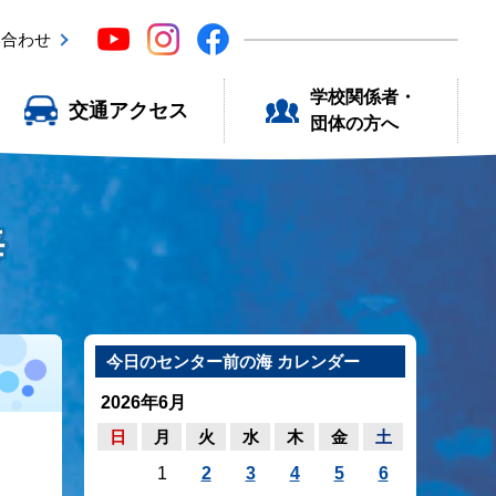
い合わせ
学校関係者・
交通アクセス
団体の方へ
海
今日のセンター前の海 カレンダー
2026年6月
日
月
火
水
木
金
土
1
2
3
4
5
6