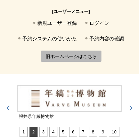
[ユーザーメニュー]
新規ユーザー登録
ログイン
予約システムの使いかた
予約内容の確認
旧ホームページはこちら
福井県年縞博物館
福井
1
2
3
4
5
6
7
8
9
10