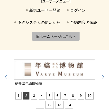
[ユーザーメニュー]
新規ユーザー登録
ログイン
予約システムの使いかた
予約内容の確認
旧ホームページはこちら
福井県年縞博物館
福井
1
2
3
4
5
6
7
8
9
10
11
12
13
14