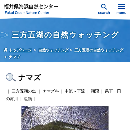
search
menu
三方五湖の自然ウォッチング
トップページ
自然ウォッチング
三方五湖の自然ウォッチング
ナマズ
ナマズ
三方五湖の魚
ナマズ科
中流～下流
湖沼
県下一円
の河川
魚類