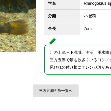
Rhinogobius s
学名
ハゼ科
分類
7cm
全長
川の上流～下流域、湖沼、用水路
三方五湖で最も数多くいるヨシノ
尾びれの付け根にオレンジ斑があ
三方五湖の魚一覧へ