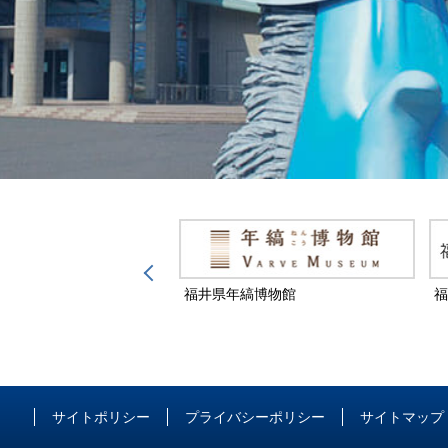
然保護センター
福井県年縞博物館
福
サイトポリシー
プライバシーポリシー
サイトマップ