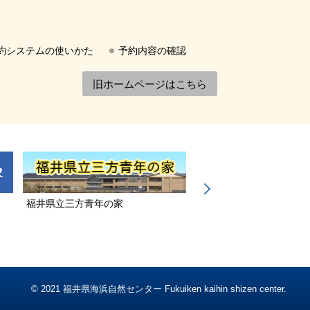
約システムの使いかた
予約内容の確認
旧ホームページはこちら
福井県立三方青年の家
若狭三方縄文博物館
© 2021 福井県海浜自然センター Fukuiken kaihin shizen center.