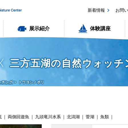
新着情報
お問
展示紹介
体験講座
三方五湖の自然ウォッチ
ッチング
トウヨシノボリ
流
両側回遊魚
九頭竜川水系
北潟湖
菅湖
魚類