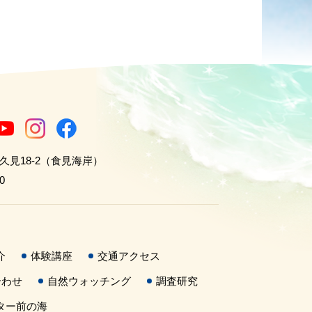
世久見18-2（食見海岸）
0
介
体験講座
交通アクセス
合わせ
自然ウォッチング
調査研究
ター前の海