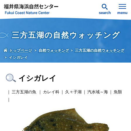
search
menu
三方五湖の自然ウォッチング
トップページ
自然ウォッチング
三方五湖の自然ウォッチング
イシガレイ
イシガレイ
三方五湖の魚
カレイ科
久々子湖
汽水域～海
魚類