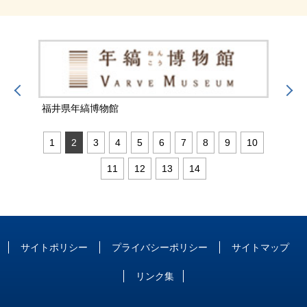
福井県年縞博物館
福井
1
2
3
4
5
6
7
8
9
10
11
12
13
14
サイトポリシー
プライバシーポリシー
サイトマップ
リンク集