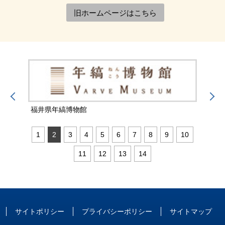
旧ホームページはこちら
福井県年縞博物館
福井
1
2
3
4
5
6
7
8
9
10
11
12
13
14
サイトポリシー
プライバシーポリシー
サイトマップ