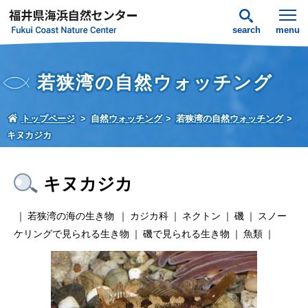
search
menu
若狭湾の自然ウォッチング
トップページ
自然ウォッチング
若狭湾の自然ウォッチング
キヌカジカ
キヌカジカ
若狭湾の海の生き物
カジカ科
ネクトン
磯
スノー
ケリングで見られる生き物
磯で見られる生き物
魚類