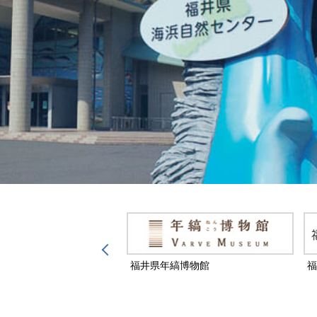
然保護センター
福井県年縞博物館
福