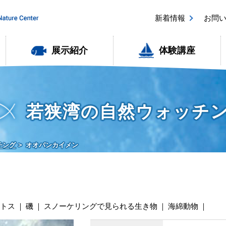
新着情報
お問
展示紹介
体験講座
若狭湾の自然ウォッチ
チング
オオパンカイメン
トス
磯
スノーケリングで見られる生き物
海綿動物