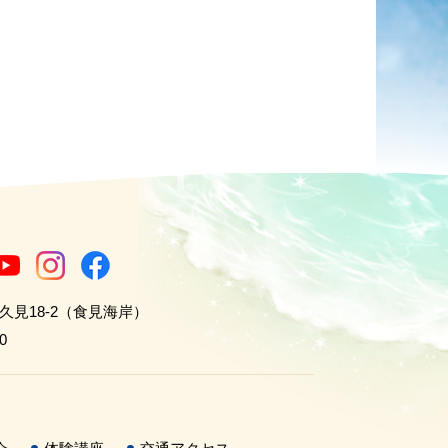
世久見18-2（食見海岸）
0