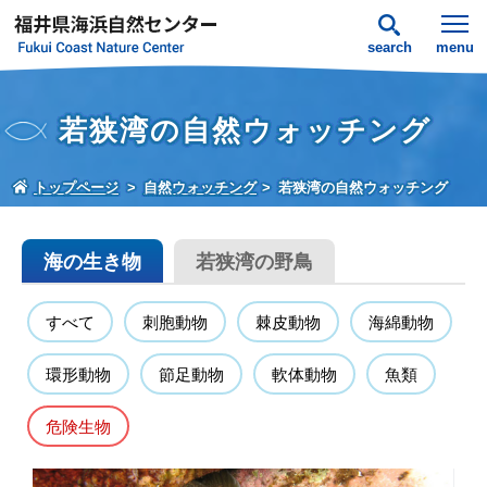
search
menu
若狭湾の自然ウォッチング
トップページ
自然ウォッチング
若狭湾の自然ウォッチング
海の生き物
若狭湾の野鳥
すべて
刺胞動物
棘皮動物
海綿動物
環形動物
節足動物
軟体動物
魚類
危険生物