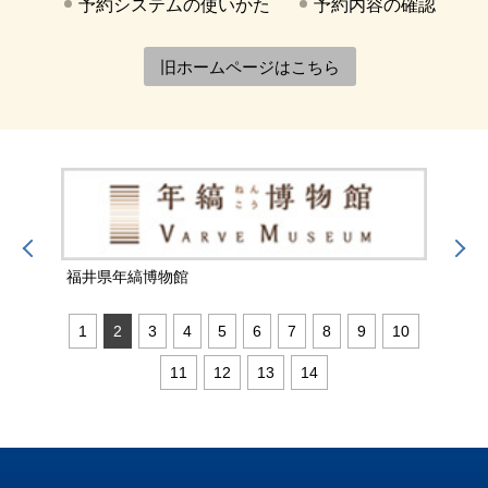
予約システムの使いかた
予約内容の確認
旧ホームページはこちら
福井県年縞博物館
福井
1
2
3
4
5
6
7
8
9
10
11
12
13
14