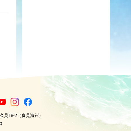
世久見18-2（食見海岸）
0