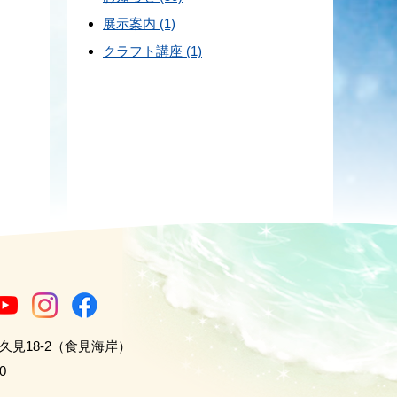
展示案内 (1)
クラフト講座 (1)
世久見18-2（食見海岸）
0