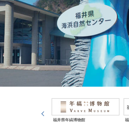
然保護センター
福井県年縞博物館
福