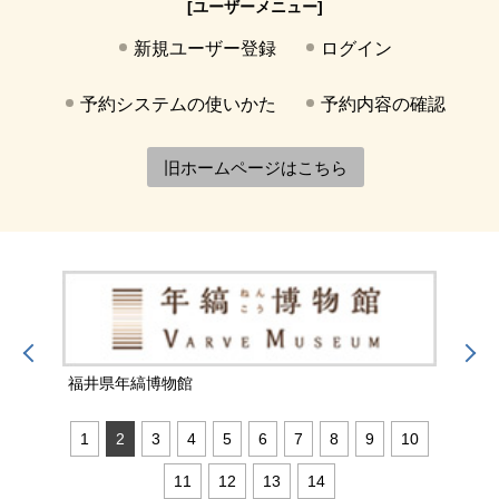
[ユーザーメニュー]
新規ユーザー登録
ログイン
予約システムの使いかた
予約内容の確認
旧ホームページはこちら
福井県年縞博物館
福井
1
2
3
4
5
6
7
8
9
10
11
12
13
14