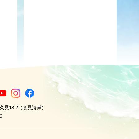
世久見18-2（食見海岸）
0