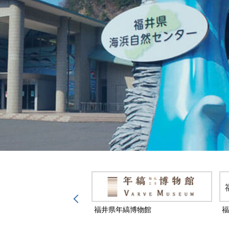
然保護センター
福井県年縞博物館
福