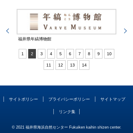
福井県年縞博物館
福井
1
2
3
4
5
6
7
8
9
10
11
12
13
14
サイトポリシー
プライバシーポリシー
サイトマップ
リンク集
© 2021 福井県海浜自然センター Fukuiken kaihin shizen center.