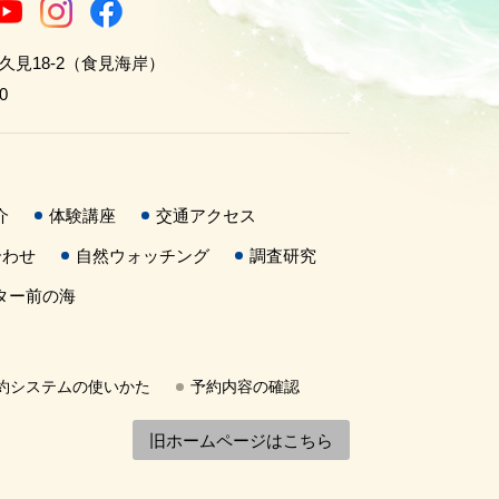
世久見18-2（食見海岸）
0
介
体験講座
交通アクセス
合わせ
自然ウォッチング
調査研究
ター前の海
約システムの使いかた
予約内容の確認
旧ホームページはこちら