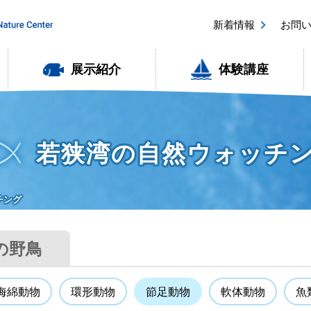
新着情報
お問
展示紹介
体験講座
若狭湾の自然ウォッチ
チング
の野鳥
海綿動物
環形動物
節足動物
軟体動物
魚