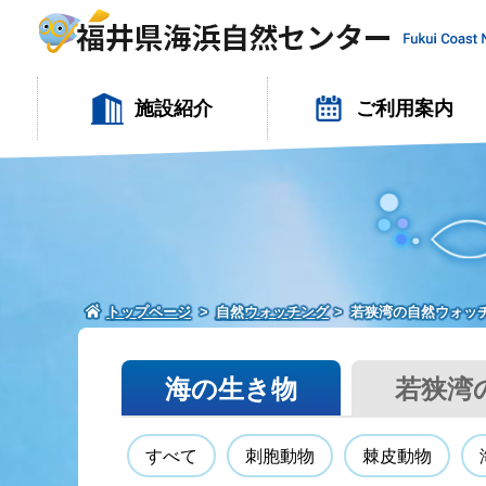
施設紹介
ご利用案内
トップページ
自然ウォッチング
若狭湾の自然ウォッ
海の生き物
若狭湾
すべて
刺胞動物
棘皮動物