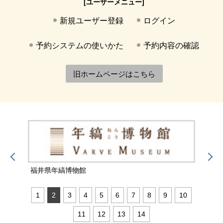
[ユーザーメニュー]
新規ユーザー登録
ログイン
予約システムの使いかた
予約内容の確認
旧ホームページはこちら
福井県年縞博物館
福井
1
2
3
4
5
6
7
8
9
10
11
12
13
14