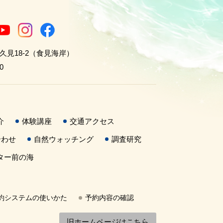
世久見18-2（食見海岸）
0
介
体験講座
交通アクセス
合わせ
自然ウォッチング
調査研究
ター前の海
約システムの使いかた
予約内容の確認
旧ホームページはこちら