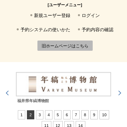
[ユーザーメニュー]
新規ユーザー登録
ログイン
予約システムの使いかた
予約内容の確認
旧ホームページはこちら
福井県年縞博物館
福井
1
2
3
4
5
6
7
8
9
10
11
12
13
14