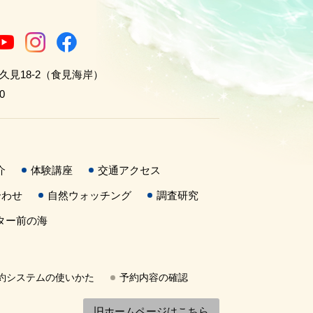
世久見18-2（食見海岸）
0
介
体験講座
交通アクセス
合わせ
自然ウォッチング
調査研究
ター前の海
約システムの使いかた
予約内容の確認
旧ホームページはこちら