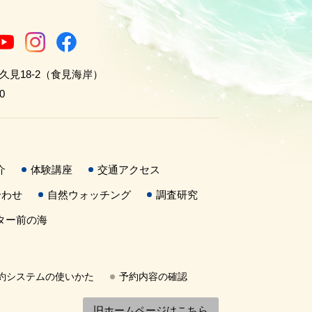
世久見18-2（食見海岸）
0
介
体験講座
交通アクセス
合わせ
自然ウォッチング
調査研究
ター前の海
約システムの使いかた
予約内容の確認
旧ホームページはこちら