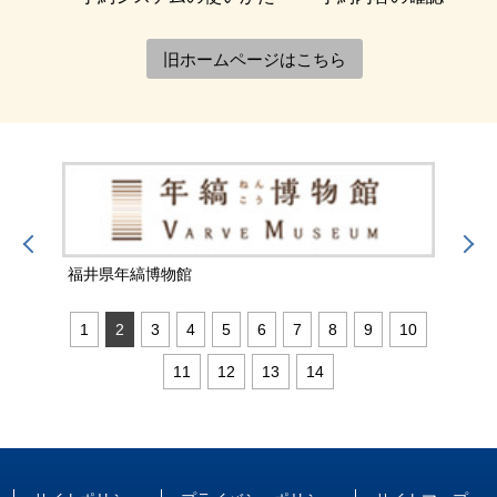
旧ホームページはこちら
福井県年縞博物館
福井
1
2
3
4
5
6
7
8
9
10
11
12
13
14