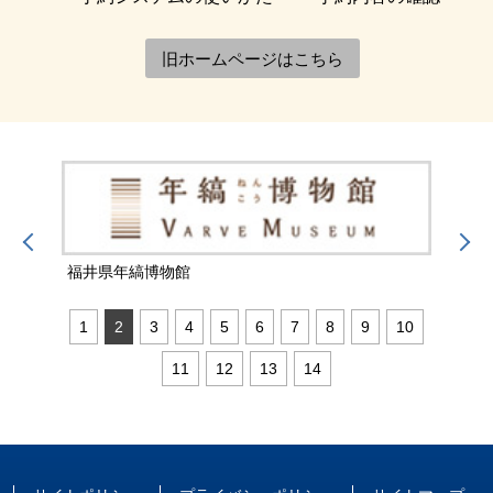
旧ホームページはこちら
福井県年縞博物館
福井
1
2
3
4
5
6
7
8
9
10
11
12
13
14