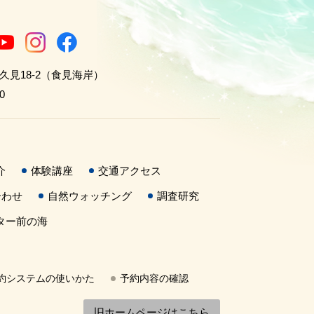
世久見18-2（食見海岸）
0
介
体験講座
交通アクセス
合わせ
自然ウォッチング
調査研究
ター前の海
約システムの使いかた
予約内容の確認
旧ホームページはこちら